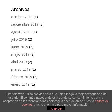
Archivos
octubre 2019
(1)
septiembre 2019
(3)
agosto 2019
(1)
julio 2019
(2)
junio 2019
(2)
mayo 2019
(2)
abril 2019
(2)
marzo 2019
(2)
febrero 2019
(2)
enero 2019
(2)
diciembre 2018
(3)
Este sitio web utiliza cookies para que usted tenga la mejor experiencia de
usuario. Si continúa navegando está dando su consentimiento para la
noviembre 2018
(2)
aceptación de las mencionadas cookies y la aceptación de nuestra
política de
cookies
, pinche el enlace para mayor información.
octubre 2018
(2)
ACEPTAR