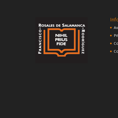
Inf
Av
Pr
Co
Co