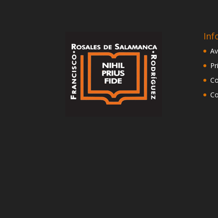
Inf
Av
Pr
Co
Co