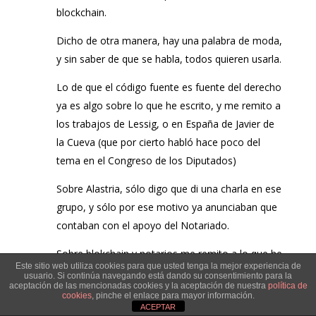
blockchain.
Dicho de otra manera, hay una palabra de moda,
y sin saber de que se habla, todos quieren usarla.
Lo de que el código fuente es fuente del derecho
ya es algo sobre lo que he escrito, y me remito a
los trabajos de Lessig, o en España de Javier de
la Cueva (que por cierto habló hace poco del
tema en el Congreso de los Diputados)
Sobre Alastria, sólo digo que di una charla en ese
grupo, y sólo por ese motivo ya anunciaban que
contaban con el apoyo del Notariado.
Sobre blokchain y notarios me remito a lo que he
Este sitio web utiliza cookies para que usted tenga la mejor experiencia de
escrito en este blog.
usuario. Si continúa navegando está dando su consentimiento para la
aceptación de las mencionadas cookies y la aceptación de nuestra
política de
cookies
, pinche el enlace para mayor información.
Saludos
ACEPTAR