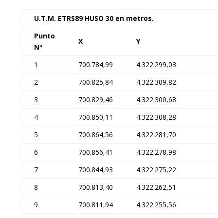
U.T.M. ETRS89 HUSO 30 en metros.
Punto
X
Y
Nº
1
700.784,99
4.322.299,03
2
700.825,84
4.322.309,82
3
700.829,46
4.322.300,68
4
700.850,11
4.322.308,28
5
700.864,56
4.322.281,70
6
700.856,41
4.322.278,98
7
700.844,93
4.322.275,22
8
700.813,40
4.322.262,51
9
700.811,94
4.322.255,56