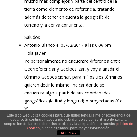
mucho más complejos y parte del centro de la
tierra como elemento de referencia, tratando
además de tener en cuenta la geografía del
terreno y la deriva continental.
Saludos
Antonio Blanco
el 05/02/2017 a las 6:06 pm
Hola Javier
Yo personalmente no encuentro diferencia entre
Georreferenciar y Geolocalizar, y voy a añadir el
término Geoposicionar, para mí los tres términos
quieren decir lo mismo: indicar donde se
encuentra algo a partir de sus coordenadas
geográficas (latitud y longitud) o proyectadas (X e
Y).
Este sitio web utiliza cookies para que usted tenga la mejor experiencia de
Ese algo lo puedes medir en el terreno, lo puedes
usuario. Si continúa navegando está dando su consentimiento para la
medir en una imagen o lo puedes medir en un
aceptación de las mencionadas cookies y la aceptación de nuestra
política de
cookies
, pinche el enlace para mayor información.
plano CAD, pero la condición que deben tener las
ACEPTAR