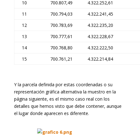
10
700.807,49
4.322.252,61
11
700.794,03
4.322.241,45
12
700.783,69
4.322.235,20
13
700.777,61
4.322.228,67
14
700.768,80
4.322.222,50
15
700.761,21
4.322.214,84
Y la parcela definida por estas coordenadas o su
representación gráfica alternativa la muestro en la
página siguiente, es el mismo caso real con los
detalles que hemos visto que debe contener, aunque
el lugar donde aparecen es diferente.