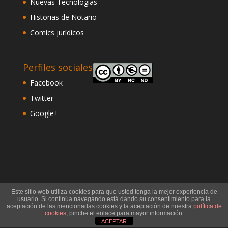
Nuevas Tecnologías
Historias de Notario
Comics jurídicos
Perfiles sociales
Facebook
Twitter
Google+
Este sitio web utiliza cookies para que usted tenga la mejor experiencia de
usuario. Si continúa navegando está dando su consentimiento para la
aceptación de las mencionadas cookies y la aceptación de nuestra
política de
©
Notario Francisco Rosales
. Todos los derechos
cookies
, pinche el enlace para mayor información.
ACEPTAR
reservados. Diseño Web:
Comunicaalcala
.