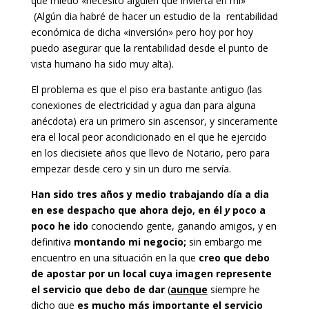
que miedo «necesito alguien que invierta en mi»
(Algún dia habré de hacer un estudio de la rentabilidad
económica de dicha «inversión» pero hoy por hoy
puedo asegurar que la rentabilidad desde el punto de
vista humano ha sido muy alta).
El problema es que el piso era bastante antiguo (las
conexiones de electricidad y agua dan para alguna
anécdota) era un primero sin ascensor, y sinceramente
era el local peor acondicionado en el que he ejercido
en los diecisiete años que llevo de Notario, pero para
empezar desde cero y sin un duro me servía.
Han sido tres años y medio trabajando día a dia
en ese despacho que ahora dejo, en él
y
poco a
poco
he ido
conociendo gente, ganando amigos, y en
definitiva
montando mi negocio;
sin embargo me
encuentro en una situación en la que
creo que debo
de apostar por un local cuya imagen represente
el servicio que debo de dar
(
aunque
siempre he
dicho que
es mucho más importante el servicio