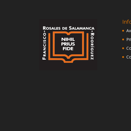
Inf
Av
Pr
Co
Co