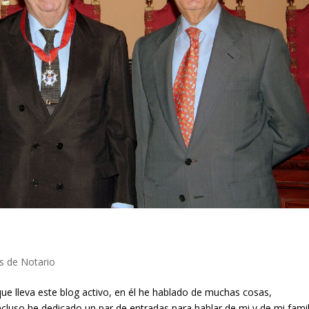
as de Notario
ue lleva este blog activo, en él he hablado de muchas cosas,
cluso he dedicado un par de entradas para hablar de mi y de mi famil