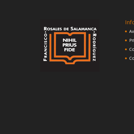
Inf
Av
Pr
Co
Co