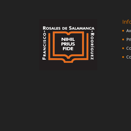
Inf
Av
Pr
Co
Co