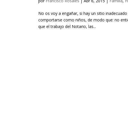
por
Francisco Rosales
|
Abr 6, 2015
|
Familia
,
H
No os voy a engañar, si hay un sitio inadecuado 
comportarse como niños, de modo que: no entien
que el trabajo del Notario, las...