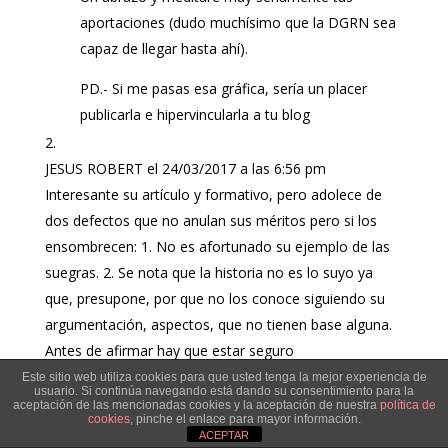
aportaciones (dudo muchísimo que la DGRN sea
capaz de llegar hasta ahí).
PD.- Si me pasas esa gráfica, sería un placer
publicarla e hipervincularla a tu blog
JESUS ROBERT
el 24/03/2017 a las 6:56 pm
Interesante su artículo y formativo, pero adolece de
dos defectos que no anulan sus méritos pero si los
ensombrecen: 1. No es afortunado su ejemplo de las
suegras. 2. Se nota que la historia no es lo suyo ya
que, presupone, por que no los conoce siguiendo su
argumentación, aspectos, que no tienen base alguna.
Antes de afirmar hay que estar seguro
En fin, decía mi abuela que el que mucho abarca poco
Este sitio web utiliza cookies para que usted tenga la mejor experiencia de
usuario. Si continúa navegando está dando su consentimiento para la
aprieta. O, lo que es lo mismo, zapatero a tus zapatos.
aceptación de las mencionadas cookies y la aceptación de nuestra
política de
cookies
, pinche el enlace para mayor información.
Si le escribo esto es por que lo creo capaz de
ACEPTAR