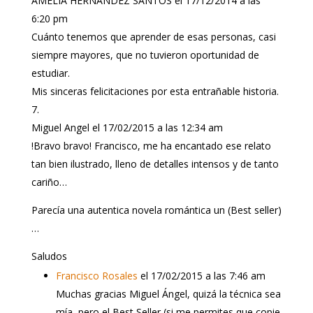
AMELIA HERNANDEZ SANTOS
el 17/12/2014 a las
6:20 pm
Cuánto tenemos que aprender de esas personas, casi
siempre mayores, que no tuvieron oportunidad de
estudiar.
Mis sinceras felicitaciones por esta entrañable historia.
Miguel Angel
el 17/02/2015 a las 12:34 am
!Bravo bravo! Francisco, me ha encantado ese relato
tan bien ilustrado, lleno de detalles intensos y de tanto
cariño…
Parecía una autentica novela romántica un (Best seller)
…
Saludos
Francisco Rosales
el 17/02/2015 a las 7:46 am
Muchas gracias Miguel Ángel, quizá la técnica sea
mía, pero el Best Seller (si me permites que copie