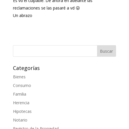
Es vd el culpable. De ahora en adelante las
reclamaciones se las pasaré a vd 😛
Un abrazo
Categorías
Bienes
Consumo
Familia
Herencia
Hipotecas
Notario
Registro de la Propiedad