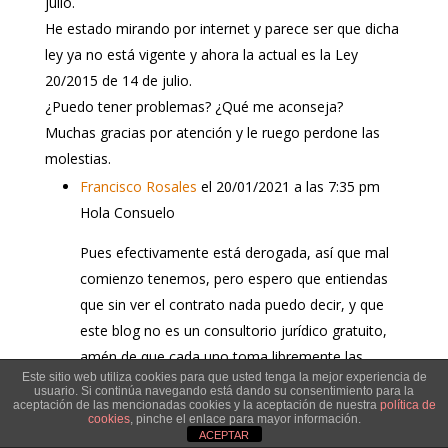
julio.
He estado mirando por internet y parece ser que dicha
ley ya no está vigente y ahora la actual es la Ley
20/2015 de 14 de julio.
¿Puedo tener problemas? ¿Qué me aconseja?
Muchas gracias por atención y le ruego perdone las
molestias.
Francisco Rosales
el 20/01/2021 a las 7:35 pm
Hola Consuelo
Pues efectivamente está derogada, así que mal
comienzo tenemos, pero espero que entiendas
que sin ver el contrato nada puedo decir, y que
este blog no es un consultorio jurídico gratuito,
amén de que cada uno toma libremente las
Este sitio web utiliza cookies para que usted tenga la mejor experiencia de
decisiones que quiera tomar.
usuario. Si continúa navegando está dando su consentimiento para la
aceptación de las mencionadas cookies y la aceptación de nuestra
política de
cookies
, pinche el enlace para mayor información.
Lo único que puedo recomendarte es que
ACEPTAR