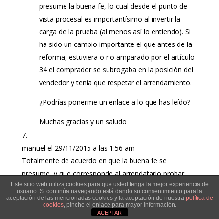
presume la buena fe, lo cual desde el punto de
vista procesal es importantísimo al invertir la
carga de la prueba (al menos así lo entiendo). Si
ha sido un cambio importante el que antes de la
reforma, estuviera o no amparado por el artículo
34 el comprador se subrogaba en la posición del
vendedor y tenía que respetar el arrendamiento.
¿Podrías ponerme un enlace a lo que has leído?
Muchas gracias y un saludo
manuel
el 29/11/2015 a las 1:56 am
Totalmente de acuerdo en que la buena fe se
presume, y que corresponde al arrendatario probar
Este sitio web utiliza cookies para que usted tenga la mejor experiencia de
que el adquirente tenía conocimiento del
usuario. Si continúa navegando está dando su consentimiento para la
arrendamiento.
aceptación de las mencionadas cookies y la aceptación de nuestra
política de
cookies
, pinche el enlace para mayor información.
Pero lo cierto es que (aunque no sea una presunción
ACEPTAR