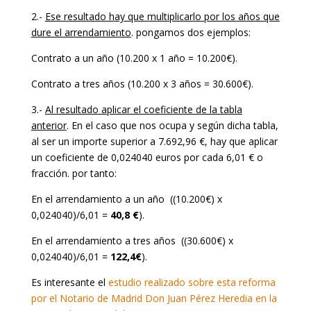
2.-
Ese resultado hay que multiplicarlo por los años que
dure el arrendamiento
. pongamos dos ejemplos:
Contrato a un año (10.200 x 1 año = 10.200€).
Contrato a tres años (10.200 x 3 años = 30.600€).
3.-
Al resultado aplicar el coeficiente de la tabla
anterior
. En el caso que nos ocupa y según dicha tabla,
al ser un importe superior a 7.692,96 €, hay que aplicar
un coeficiente de 0,024040 euros por cada 6,01 € o
fracción. por tanto:
En el arrendamiento a un año ((10.200€) x
0,024040)/6,01 =
40,8 €
).
En el arrendamiento a tres años ((30.600€) x
0,024040)/6,01 =
122,4€
).
Es interesante el
estudio realizado sobre esta reforma
por el Notario de Madrid Don Juan Pérez Heredia en la