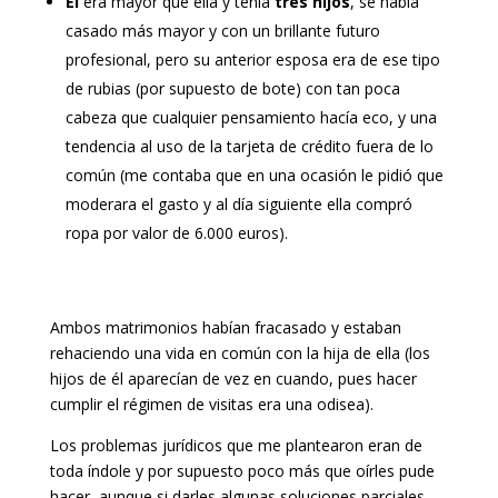
El
era mayor que ella y tenía
tres hijos
, se había
casado más mayor y con un brillante futuro
profesional, pero su anterior esposa era de ese tipo
de rubias (por supuesto de bote) con tan poca
cabeza que cualquier pensamiento hacía eco, y una
tendencia al uso de la tarjeta de crédito fuera de lo
común (me contaba que en una ocasión le pidió que
moderara el gasto y al día siguiente ella compró
ropa por valor de 6.000 euros).
Ambos matrimonios habían fracasado y estaban
rehaciendo una vida en común con la hija de ella (los
hijos de él aparecían de vez en cuando, pues hacer
cumplir el régimen de visitas era una odisea).
Los problemas jurídicos que me plantearon eran de
toda índole y por supuesto poco más que oírles pude
hacer, aunque si darles algunas soluciones parciales,