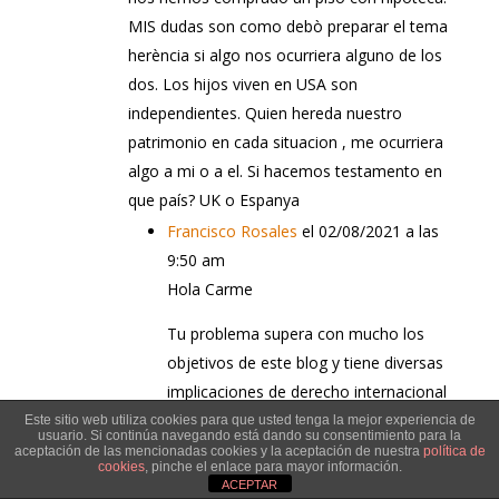
MIS dudas son como debò preparar el tema
herència si algo nos ocurriera alguno de los
dos. Los hijos viven en USA son
independientes. Quien hereda nuestro
patrimonio en cada situacion , me ocurriera
algo a mi o a el. Si hacemos testamento en
que país? UK o Espanya
Francisco Rosales
el 02/08/2021 a las
9:50 am
Hola Carme
Tu problema supera con mucho los
objetivos de este blog y tiene diversas
implicaciones de derecho internacional
privado para los que te recomiendo
Este sitio web utiliza cookies para que usted tenga la mejor experiencia de
usuario. Si continúa navegando está dando su consentimiento para la
que acudas a un especialista.
aceptación de las mencionadas cookies y la aceptación de nuestra
política de
cookies
, pinche el enlace para mayor información.
ACEPTAR
Saludos