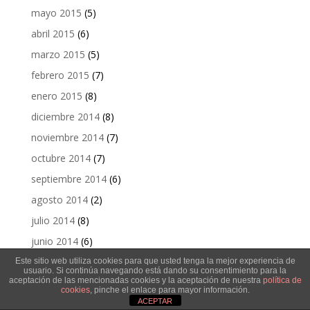
mayo 2015
(5)
abril 2015
(6)
marzo 2015
(5)
febrero 2015
(7)
enero 2015
(8)
diciembre 2014
(8)
noviembre 2014
(7)
octubre 2014
(7)
septiembre 2014
(6)
agosto 2014
(2)
julio 2014
(8)
junio 2014
(6)
mayo 2014
(4)
Este sitio web utiliza cookies para que usted tenga la mejor experiencia de
usuario. Si continúa navegando está dando su consentimiento para la
aceptación de las mencionadas cookies y la aceptación de nuestra
política de
abril 2014
(4)
cookies
, pinche el enlace para mayor información.
marzo 2014
(5)
ACEPTAR