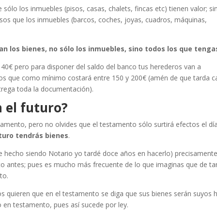
ólo los inmuebles (pisos, casas, chalets, fincas etc) tienen valor; si
os que los inmuebles (barcos, coches, joyas, cuadros, máquinas,
 los bienes, no sólo los inmuebles, sino todos los que tenga
40€ pero para disponer del saldo del banco tus herederos van a
dos que como mínimo costará entre 150 y 200€ (amén de que tarda c
trega toda la documentación).
 el futuro?
tamento, pero no olvides que el testamento sólo surtirá efectos el dí
uturo tendrás bienes
.
e hecho siendo Notario yo tardé doce años en hacerlo) precisamente
o antes; pues es mucho más frecuente de lo que imaginas que de ta
to.
os quieren que en el testamento se diga que sus bienes serán suyos 
 en testamento, pues así sucede por ley.