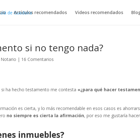
cio
Artículos recomendados
Videos recomendados
Blo
mento si no tengo nada?
,
Notario
|
16 Comentarios
en si ha hecho testamento me contesta
«¿para qué hacer testame
irmación es cierta, y lo más recomendable en esos casos es ahorrar
pero
no siempre es cierta la afirmación
, por eso me gustaría hace
ienes inmuebles?