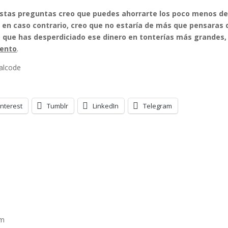
estas preguntas creo que puedes ahorrarte los poco menos d
en caso contrario, creo que no estaría de más que pensaras 
o que has desperdiciado ese dinero en tonterías más grandes,
mento
.
galcode
interest
Tumblr
LinkedIn
Telegram
pm