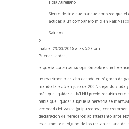
Hola Aureliano
Siento decirte que aunque conozco que el
acudas a un compañero mío en Pais Vasco q
Saludos
Iñaki
el 29/03/2016 a las 5:29 pm
Buenas tardes,
le quería consultar su opinión sobre una herencia
un matrimonio estaba casado en régimen de gana
marido falleció en julio de 2007, dejando viuda
más que liquidar el IIVTNU previo requirimiento
había que liquidar auqnue la herencia se mantuvi
vecindad civil vasca (guipuzcoana, concretamente
declaración de herederos ab-intestanto ante Not
este trámite ni niguno de los restantes, una de 