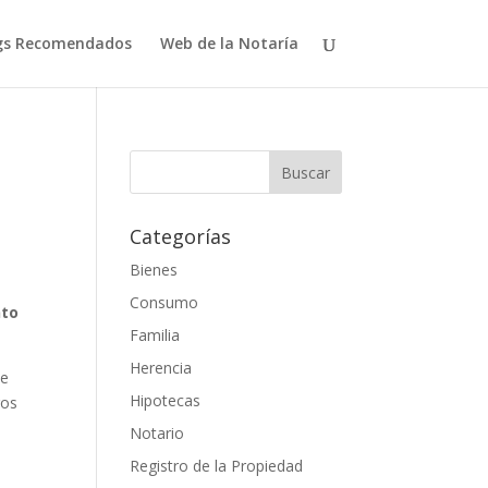
gs Recomendados
Web de la Notaría
Categorías
Bienes
Consumo
nto
Familia
Herencia
se
Hipotecas
ros
Notario
Registro de la Propiedad