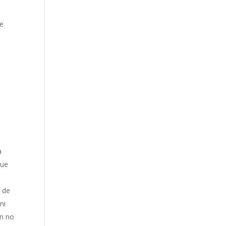
ue
a
que
a de
ni
ún no