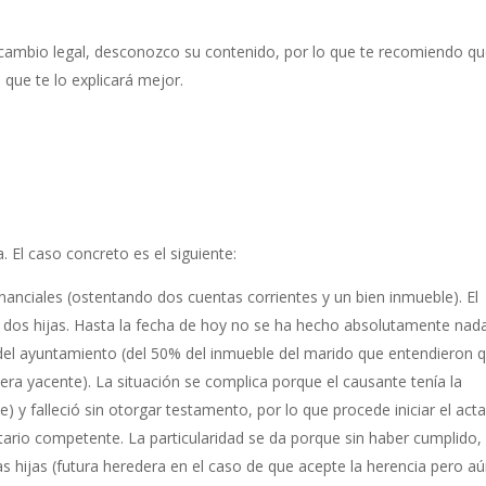
 cambio legal, desconozco su contenido, por lo que te recomiendo q
ue te lo explicará mejor.
. El caso concreto es el siguiente:
nciales (ostentando dos cuentas corrientes y un bien inmueble). El
 y dos hijas. Hasta la fecha de hoy no se ha hecho absolutamente nad
 del ayuntamiento (del 50% del inmueble del marido que entendieron 
era yacente). La situación se complica porque el causante tenía la
) y falleció sin otorgar testamento, por lo que procede iniciar el act
ario competente. La particularidad se da porque sin haber cumplido, 
las hijas (futura heredera en el caso de que acepte la herencia pero a