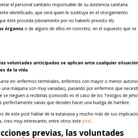
petar el personal sanitario responsable de su asistencia sanitaria.
ente identificado, que será quien le sustituya en el otorgamiento
ue éste proceda (obviamente por no haberlo previsto él).
us órganos
o de alguno de ellos en concreto, en el supuesto que se
las voluntades anticipadas se aplican ante cualquier situació
es de la vida
.
n darse en: enfermos terminales, enfermos con mayor o menor auton
e de una máquina son muy variadas), pasando por enfermos que necesi
e se nieguen a recibirlas (conocido es el caso de los Testigos de Jeho
nas perfectamente sanas que deciden hacer una huelga de hambre.
es de este post hablar de la eutanasia y mucho más de sus implicaci
a, creo muy interesante, entre otros este
post
.
cciones previas, las voluntades