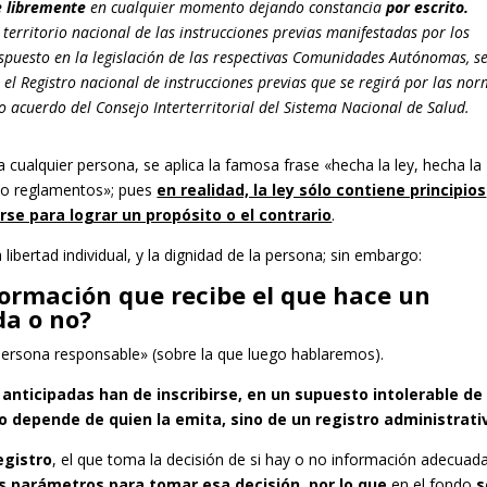
e libremente
en cualquier momento dejando constancia
por escrito.
l territorio nacional de las instrucciones previas manifestadas por los
ispuesto en la legislación de las respectivas Comunidades Autónomas, s
el Registro nacional de instrucciones previas que se regirá por las no
 acuerdo del Consejo Interterritorial del Sistema Nacional de Salud.
ía cualquier persona, se aplica la famosa frase «hecha la ley, hecha la
 yo reglamentos»; pues
en realidad, la ley sólo contiene principios
e para lograr un propósito o el contrario
.
ibertad individual, y la dignidad de la persona; sin embargo:
formación que recibe el que hace un
da o no?
a persona responsable» (sobre la que luego hablaremos).
anticipadas han de inscribirse, en un supuesto intolerable de
no depende de quien la emita, sino de un registro administrati
egistro
, el que toma la decisión de si hay o no información adecuada
os parámetros para tomar esa decisión, por lo que
en el fondo
s