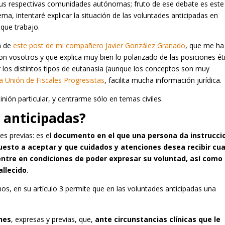
sus respectivas comunidades autónomas; fruto de ese debate es este
ma, intentaré explicar la situación de las voluntades anticipadas en
que trabajo.
a de
este post de mi compañero Javier González Granado
, que me ha
n vosotros y que explica muy bien lo polarizado de las posiciones ét
r los distintos tipos de eutanasia (aunque los conceptos son muy
la Unión de Fiscales Progresistas
, facilita mucha información jurídica.
nión particular, y centrarme sólo en temas civiles.
 anticipadas?
es previas: es el
documento en el que una persona da instrucci
esto a aceptar y que cuidados y atenciones desea recibir cu
uentre en condiciones de poder expresar su voluntad, así como 
allecido
.
s, en su artículo 3 permite que en las voluntades anticipadas una
nes
, expresas y previas, que,
ante circunstancias clínicas que le