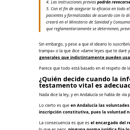
4. Las instrucciones previas
podrán revocars
5. Con el fin de asegurar la eficacia en todo e
pacientes y formalizadas de acuerdo con lo d
creará en el Ministerio de Sanidad y Consumo 
que reglamentariamente se determinen, previo
Sin embargo, y pese a que el ideario lo suscribir
trampa» o la que dice «dame leyes que te daré
generales que indistintamente pueden usars
Parece que todo está basado en el respeto de la l
¿Quién decide cuando la in
testamento vital es adecua
Nada dice la ley, y en Andalucía se habla de «l
Lo cierto es que
en Andalucía las voluntades 
inscripción constitutiva, pues la voluntad 
La consecuencia es que es
el encargado del r
lo que es peor,
ninguna norma jurídica fija l