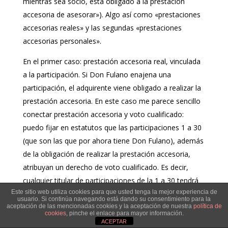
mientras sea socio, está obligado a la prestación
accesoria de asesorar»). Algo así como «prestaciones
accesorias reales» y las segundas «prestaciones
accesorias personales».
En el primer caso: prestación accesoria real, vinculada
a la participación. Si Don Fulano enajena una
participación, el adquirente viene obligado a realizar la
prestación accesoria. En este caso me parece sencillo
conectar prestación accesoria y voto cualificado:
puedo fijar en estatutos que las participaciones 1 a 30
(que son las que por ahora tiene Don Fulano), además
de la obligación de realizar la prestación accesoria,
atribuyan un derecho de voto cualificado. Es decir,
cualquier titular de participaciones de la 1 a 30 tendrá
Este sitio web utiliza cookies para que usted tenga la mejor experiencia de
la obligación de asesorar y la ventaja de un voto
usuario. Si continúa navegando está dando su consentimiento para la
mayor.
aceptación de las mencionadas cookies y la aceptación de nuestra
política de
cookies
, pinche el enlace para mayor información.
ACEPTAR
El segundo caso es el que me plantea dudas: