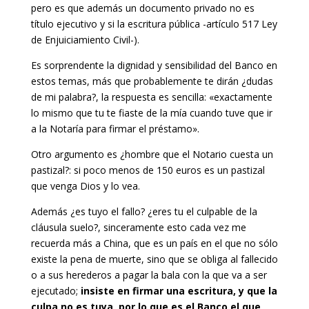
pero es que además un documento privado no es
título ejecutivo y si la escritura pública -artículo 517 Ley
de Enjuiciamiento Civil-).
Es sorprendente la dignidad y sensibilidad del Banco en
estos temas, más que probablemente te dirán ¿dudas
de mi palabra?, la respuesta es sencilla: «exactamente
lo mismo que tu te fiaste de la mía cuando tuve que ir
a la Notaría para firmar el préstamo».
Otro argumento es ¿hombre que el Notario cuesta un
pastizal?: si poco menos de 150 euros es un pastizal
que venga Dios y lo vea.
Además ¿es tuyo el fallo? ¿eres tu el culpable de la
cláusula suelo?, sinceramente esto cada vez me
recuerda más a China, que es un país en el que no sólo
existe la pena de muerte, sino que se obliga al fallecido
o a sus herederos a pagar la bala con la que va a ser
ejecutado;
insiste en firmar una escritura, y que la
culpa no es tuya, por lo que es el Banco el que