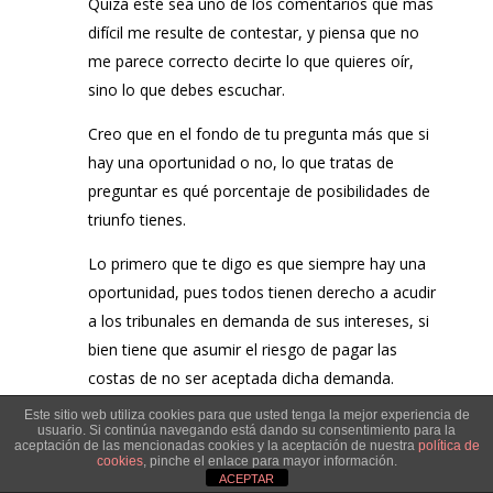
Quizá este sea uno de los comentarios que más
difícil me resulte de contestar, y piensa que no
me parece correcto decirte lo que quieres oír,
sino lo que debes escuchar.
Creo que en el fondo de tu pregunta más que si
hay una oportunidad o no, lo que tratas de
preguntar es qué porcentaje de posibilidades de
triunfo tienes.
Lo primero que te digo es que siempre hay una
oportunidad, pues todos tienen derecho a acudir
a los tribunales en demanda de sus intereses, si
bien tiene que asumir el riesgo de pagar las
costas de no ser aceptada dicha demanda.
Este sitio web utiliza cookies para que usted tenga la mejor experiencia de
Lo segundo es que en todo pleito sólo hay un
usuario. Si continúa navegando está dando su consentimiento para la
aceptación de las mencionadas cookies y la aceptación de nuestra
política de
porcentaje de posibilidades, y es que si ganas
cookies
, pinche el enlace para mayor información.
ganas, y si pierdes pierdes.
ACEPTAR