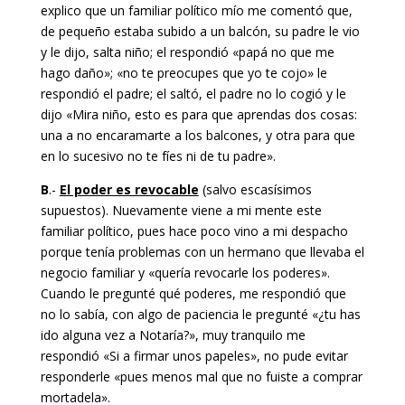
explico que un familiar político mío me comentó que,
de pequeño estaba subido a un balcón, su padre le vio
y le dijo, salta niño; el respondió «papá no que me
hago daño»; «no te preocupes que yo te cojo» le
respondió el padre; el saltó, el padre no lo cogió y le
dijo «Mira niño, esto es para que aprendas dos cosas:
una a no encaramarte a los balcones, y otra para que
en lo sucesivo no te fíes ni de tu padre».
B
.-
El poder es revocable
(salvo escasísimos
supuestos). Nuevamente viene a mi mente este
familiar político, pues hace poco vino a mi despacho
porque tenía problemas con un hermano que llevaba el
negocio familiar y «quería revocarle los poderes».
Cuando le pregunté qué poderes, me respondió que
no lo sabía, con algo de paciencia le pregunté «¿tu has
ido alguna vez a Notaría?», muy tranquilo me
respondió «Si a firmar unos papeles», no pude evitar
responderle «pues menos mal que no fuiste a comprar
mortadela».