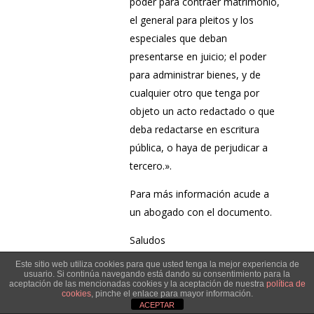
poder para contraer matrimonio,
el general para pleitos y los
especiales que deban
presentarse en juicio; el poder
para administrar bienes, y de
cualquier otro que tenga por
objeto un acto redactado o que
deba redactarse en escritura
pública, o haya de perjudicar a
tercero.».
Para más información acude a
un abogado con el documento.
Saludos
Génesis pacheco
el 05/12/2020 a las 10:35
Este sitio web utiliza cookies para que usted tenga la mejor experiencia de
usuario. Si continúa navegando está dando su consentimiento para la
pm
aceptación de las mencionadas cookies y la aceptación de nuestra
política de
cookies
, pinche el enlace para mayor información.
Buenas tardes señor Francisco soy de
ACEPTAR