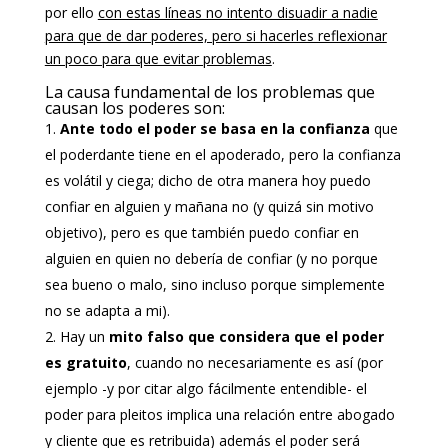
por ello
con estas líneas no intento disuadir a nadie
para que de dar poderes, pero si hacerles reflexionar
un poco para que evitar problemas
.
La causa fundamental de los problemas que
causan los poderes son:
Ante todo el poder se basa en la confianza
que
el poderdante tiene en el apoderado, pero la confianza
es volátil y ciega; dicho de otra manera hoy puedo
confiar en alguien y mañana no (y quizá sin motivo
objetivo), pero es que también puedo confiar en
alguien en quien no debería de confiar (y no porque
sea bueno o malo, sino incluso porque simplemente
no se adapta a mi).
Hay un
mito falso que considera que el poder
es gratuito
, cuando no necesariamente es así (por
ejemplo -y por citar algo fácilmente entendible- el
poder para pleitos implica una relación entre abogado
y cliente que es retribuida) además el poder será