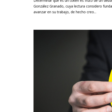
Determinar que es un token es fruto de un deba
González Granado, cuya lectura considero funda
avanzar en su trabajo, de hecho creo...