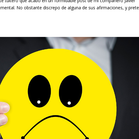
te tuitero que acabó en un formidable post de mi compañero Javier
mental. No obstante discrepo de alguna de sus afirmaciones, y pret