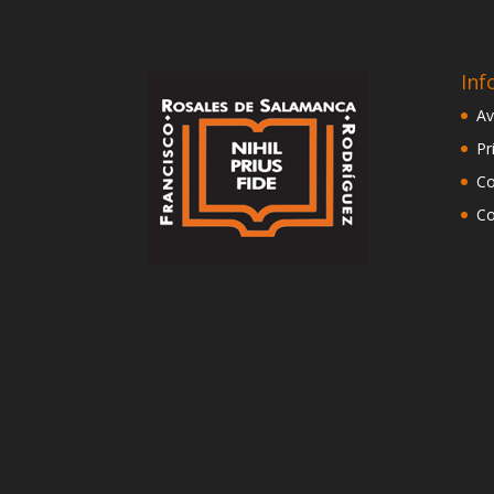
Inf
Av
Pr
Co
Co