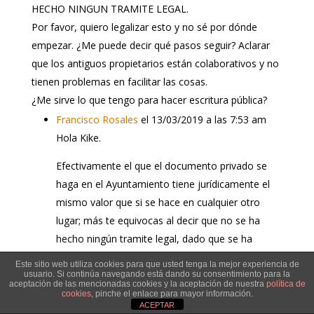
HECHO NINGUN TRAMITE LEGAL.
Por favor, quiero legalizar esto y no sé por dónde
empezar. ¿Me puede decir qué pasos seguir? Aclarar
que los antiguos propietarios están colaborativos y no
tienen problemas en facilitar las cosas.
¿Me sirve lo que tengo para hacer escritura pública?
Francisco Rosales
el 13/03/2019 a las 7:53 am
Hola Kike.
Efectivamente el que el documento privado se
haga en el Ayuntamiento tiene jurídicamente el
mismo valor que si se hace en cualquier otro
lugar; más te equivocas al decir que no se ha
hecho ningún tramite legal, dado que se ha
hecho un contrato de compraventa que no tiene
Este sitio web utiliza cookies para que usted tenga la mejor experiencia de
por que adolecer de vicio alguno.
usuario. Si continúa navegando está dando su consentimiento para la
aceptación de las mencionadas cookies y la aceptación de nuestra
política de
cookies
, pinche el enlace para mayor información.
El único problema es que ni tienes escrituras, ni
ACEPTAR