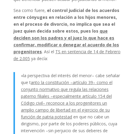
Sea como fuere,
el control judicial de los acuerdos
entre cónyuges en relación a los hijos menores,
en el proceso de divorcio, no implica que sea el
juez quien decida sobre estos, pues los
que
deciden son los padres y el juez lo que hace es
confirmar, modificar o denegar el acuerdo de los
progenitores
. Así el
TS en sentencia de 14 de Febrero
de 2.005
ya decía:
«la perspectiva del interés del menor– cabe señalar
que t
anto la constitución –artículo 39– como el
conjunto normativo que regula las relaciones
paterno filiales –especialmente artículo 154 del
Código civil– reconoce a los progenitores un
amplio campo de libertad en el ejercicio de su
función de patria potestad
en que no cabe un
dirigismo, por parte de los poderes públicos, cuya
intervención –sin perjuicio de sus deberes de