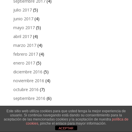
septiembre 2017
(4)
julio 2017
(5)
junio 2017
(4)
mayo 2017
(5)
abril 2017
(4)
marzo 2017
(4)
febrero 2017
(4)
enero 2017
(5)
diciembre 2016
(5)
noviembre 2016
(4)
octubre 2016
(7)
septiembre 2016
(6)
agosto 2016
(2)
Este sitio web utiliza cookies para que usted tenga la mejor experiencia de
julio 2016
(4)
usuario. Si continúa navegando está dando su consentimiento para la
aceptación de las mencionadas cookies y la aceptación de nuestra
política de
cookies
, pinche el enlace para mayor información.
junio 2016
(5)
ACEPTAR