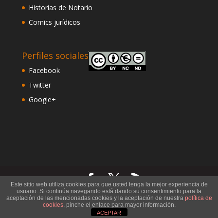
Historias de Notario
Comics jurídicos
Perfiles sociales
Facebook
Twitter
Google+
Este sitio web utiliza cookies para que usted tenga la mejor experiencia de
usuario. Si continúa navegando está dando su consentimiento para la
©
Notario Francisco Rosales
. Todos los derechos
aceptación de las mencionadas cookies y la aceptación de nuestra
política de
cookies
, pinche el enlace para mayor información.
reservados. Diseño Web:
Comunicaalcala
.
ACEPTAR