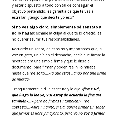
y estar dispuesto a todo con tal de conseguir el
objetivo pretendido, es garantía de que te vas a
estrellar, ¿tengo que decirte yo eso?
Si no ves algo claro, simplemente sé sensato y
no lo hagas
; echarle la culpa al que te lo ofreció, es
no querer asumir tus responsabilidades.
Recuerdo un señor, de esos muy importantes que, a
voz en grito, un día en el despacho, decía que firmar la
hipoteca era una simple firma y que le diera el
documento, para firmar y poder irse; ni lo miraba,
hasta que me soltó….»
la que estás liando por una firma
de mierda
«.
Tranquilamente le di la escritura y le dije «
firme Ud.,
que luego lo leo yo, y si estoy de acuerdo la firmaré
también
«…»
¿pero no firmas tu también?
«, me
contestó…»
Mire Fulanito, si Ud.
quiere firmar sin saber
que firmas es libre y mayorcito, pero
yo no voy a firmar