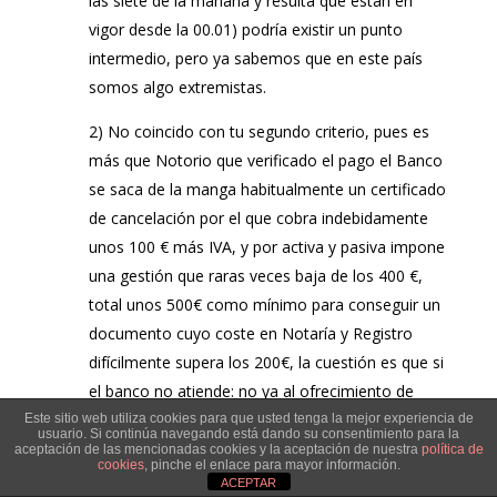
las siete de la mañana y resulta que están en
vigor desde la 00.01) podría existir un punto
intermedio, pero ya sabemos que en este país
somos algo extremistas.
2) No coincido con tu segundo criterio, pues es
más que Notorio que verificado el pago el Banco
se saca de la manga habitualmente un certificado
de cancelación por el que cobra indebidamente
unos 100 € más IVA, y por activa y pasiva impone
una gestión que raras veces baja de los 400 €,
total unos 500€ como mínimo para conseguir un
documento cuyo coste en Notaría y Registro
difícilmente supera los 200€, la cuestión es que si
el banco no atiende: no ya al ofrecimiento de
pago, sino al requerimiento de cancelación
Este sitio web utiliza cookies para que usted tenga la mejor experiencia de
usuario. Si continúa navegando está dando su consentimiento para la
(ambas cosas entiendo que han de constar en el
aceptación de las mencionadas cookies y la aceptación de nuestra
política de
cookies
, pinche el enlace para mayor información.
documento) la demanda judicial entiendo que
ACEPTAR