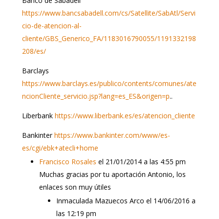
Banco de Sabadell
https://www.bancsabadell.com/cs/Satellite/SabAtl/Servi
cio-de-atencion-al-
cliente/GBS_Generico_FA/1183016790055/1191332198
208/es/
Barclays
https://www.barclays.es/publico/contents/comunes/ate
ncionCliente_servicio.jsp?lang=es_ES&origen=p
..
Liberbank
https://www.liberbank.es/es/atencion_cliente
Bankinter
https://www.bankinter.com/www/es-
es/cgi/ebk+atecli+home
Francisco Rosales
el 21/01/2014 a las 4:55 pm
Muchas gracias por tu aportación Antonio, los
enlaces son muy útiles
Inmaculada Mazuecos Arco
el 14/06/2016 a
las 12:19 pm