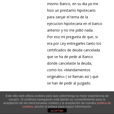
mismo Banco, en su dia ya me
hizo un prestamo hipotecario
para zanjar el tema de la
ejecucion hipotecaria en el banco
anterior y no me pidió nada.
Por eso mi pregunta de que, si
era por Ley entregarles tanto los
certificados de deuda cancelada
que se ha de pedir al Banco
donde cancelaste la deuda,
como los «Mandamientos
originales» ( se llaman así ) que
se han de pedir al juzgado.
Esto, de momento porque no es
Este sitio web utiliza cookies para que usted tenga la mejor experiencia de
para vender la vivienda, no es un
usuario. Si continúa navegando está dando su consentimiento para la
aceptación de las mencionadas cookies y la aceptación de nuestra
política de
servicio que pido yo; lo solicita el
cookies
, pinche el enlace para mayor información.
ACEPTAR
banco que me dá el nuevo