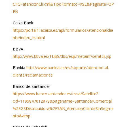
CFG=atencionCli.xml&TipoFormato=XSL&Paginate=OP
EN
Caixa Bank
https://portal1.lacaixa.es/apl/formularios/atencionalclie
nte/index_es.html
BBVA
http://www.bbva.es/TLBS/tlbs/esp/metainf/seratcli.jsp
Bankia
http://www.bankia.es/es/soporte/atencion-al-
cliente/reclamaciones
Banco de Santander
https://www.bancosantander.es/cssa/Satellite?
cid=1195847012878&pagename=SantanderComercial
%2FGSDistribuidora%2FSAN_AtencionClienteSinSegme
nto&amp