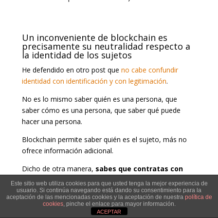
Un inconveniente de blockchain es
precisamente su neutralidad respecto a
la identidad de los sujetos
He defendido en otro post que
no cabe confundir
identidad con identificación y con legitimación
.
No es lo mismo saber quién es una persona, que
saber cómo es una persona, que saber qué puede
hacer una persona.
Blockchain permite saber quién es el sujeto, más no
ofrece información adicional.
Dicho de otra manera,
sabes que contratas con
alguien, pero no cómo es ese alguien
, y por
Este sitio web utiliza cookies para que usted tenga la mejor experiencia de
ejemplo, blockchain no te va a permitir saber si es
usuario. Si continúa navegando está dando su consentimiento para la
aceptación de las mencionadas cookies y la aceptación de nuestra
política de
mayor de edad, o si es capaz, o si en ese momento
cookies
, pinche el enlace para mayor información.
tiene algún vicio del consentimiento, y si nos salimos
ACEPTAR