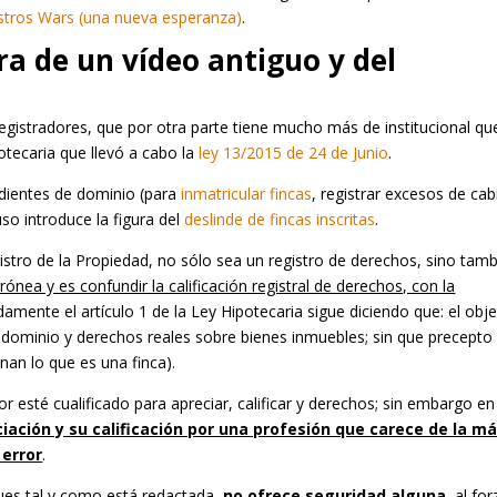
istros Wars (una nueva esperanza)
.
ra de un vídeo antiguo y del
gistradores, que por otra parte tiene mucho más de institucional qu
otecaria que llevó a cabo la
ley 13/2015 de 24 de Junio
.
pedientes de dominio (para
inmatricular fincas
, registrar excesos de cab
uso introduce la figura del
deslinde de fincas inscritas
.
stro de la Propiedad, no sólo sea un registro de derechos, sino tam
rónea y es confundir la calificación registral de derechos, con la
amente el artículo 1 de la Ley Hipotecaria sigue diciendo que: el obj
el dominio y derechos reales sobre bienes inmuebles; sin que precepto
nan lo que es una finca).
r esté cualificado para apreciar, calificar y derechos; sin embargo en
iación y su calificación por una profesión que carece de la m
 error
.
pues tal y como está redactada,
no ofrece seguridad alguna
, al for