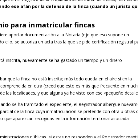
endo ese afán por la defensa de la finca (cuando un jurista qu
io para inmatricular fincas
ere aportar documentación a la Notaría (ojo que eso supone un
o ello, se autoriza un acta tras la que se pide certificación registral p
está inscrita, nuevamente se ha gastado un tiempo y un dinero
ar que la finca no está inscrita; más todo queda en el aire si en la
tar comprendida en otra (creed que esto es más que frecuente en muc
de las localidades, y que alguna ya he visto con ese «pequeño detalle
uando se ha tramitado el expediente, el Registrador albergue nueva
 parcial de la finca cuya inmatriculación se pretende con otra u otras 
o que aparezcan recogidas en la información territorial asociada
dministraciones públicas, si estas no responden y el Registrador mant