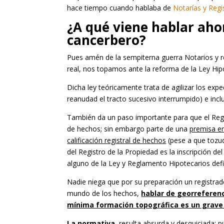
hace tiempo cuando hablaba de
Notarías y Reg
¿A qué viene hablar aho
cancerbero?
Pues amén de la sempiterna guerra Notarios y re
real, nos topamos ante la reforma de la Ley Hip
Dicha ley teóricamente trata de agilizar los ex
reanudad el tracto sucesivo interrumpido) e incl
También da un paso importante para que el Regi
de hechos; sin embargo parte de una
premisa er
calificación registral de hechos
(pese a que tozud
del Registro de la Propiedad es la inscripción d
alguno de la Ley y Reglamento Hipotecarios defi
Nadie niega que por su preparación un registrado
mundo de los hechos,
hablar de georreferenc
mínima formación topográfica es un grave
La normativa
, resulta absurda y desquiciada; 