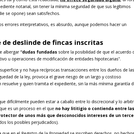
pediente notarial, sin tener la mínima seguridad de que sus legítimos
die se opone) sean satisfechos.
 los errores interpretativos, es absurdo, aunque podemos hacer un
de deslinde de fincas inscritas
de albergar
“dudas fundadas
sobre la posibilidad de que el acuerdo 
tivo u operaciones de modificación de entidades hipotecarias”.
superficie y no haya recíprocas transacciones entre los dueños de la
aguedad de la ley, provoca el grave riesgo de un largo y costoso
n resuelve y quien tramita el expediente, sin la más mínima garantía 
e difícilmente pueden estar a caballo entre lo discrecional y lo arbitr
, que es un proceso en el que
no hay lititigio o contienda entre la
protector de unos más que desconocidos intereses de un terce
os los posibles perjudicados).
a que en el Registro de la Propiedad se inscriben derechos, no hechos