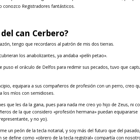
o conozco Registradores fantásticos.
 del can Cerbero?
zón, tengo que recordaros al patrón de mis dos tierras.
cubrieran los anabolizantes, ya andaba «pelín petao».
le puso el oráculo de Delfos para redimir sus pecados, tuvo que capt
ncipio, equipara a sus compañeros de profesión con un perro, creo q
a los míos con semidioses.
es que les da la gana, pues para nada me creo yo hijo de Zeus, ni 
ñeros de la que considero «profesión hermana» puedan equipararse
representante, y no yo).
e un peón de la tecla notarial, y soy más del futuro que del pasado
n se define como «obrero de la tecla registral» compartía con nosotr