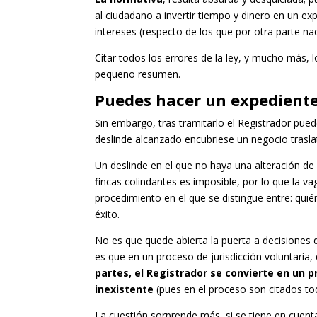
al ciudadano a invertir tiempo y dinero en un ex
intereses (respecto de los que por otra parte na
Citar todos los errores de la ley, y mucho más,
pequeño resumen.
Puedes hacer un expediente 
Sin embargo, tras tramitarlo el Registrador pue
deslinde alcanzado encubriese un negocio trasla
Un deslinde en el que no haya una alteración de 
fincas colindantes es imposible, por lo que la v
procedimiento en el que se distingue entre: quié
éxito.
No es que quede abierta la puerta a decisiones qu
es que en un proceso de jurisdicción voluntaria
partes, el Registrador se convierte en un 
inexistente
(pues en el proceso son citados tod
La cuestión sorprende más, si se tiene en cuent