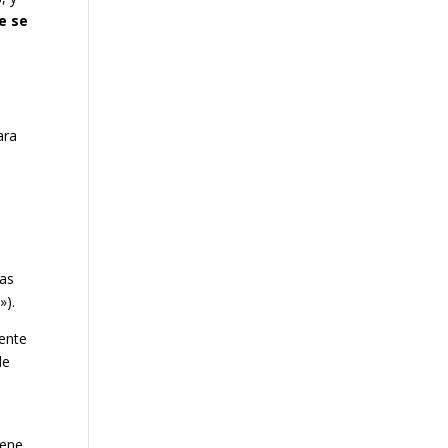
e se
ara
has
»).
mente
de
iene