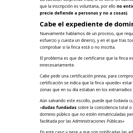
que la inscripción es voluntaria, por ello
no enti
precie defiende a personas y no a cosas)
.
Cabe el expediente de domin
Nuevamente hablamos de un proceso, que requi
esfuerzo y cuesta un dinero), y en el que tras tod
comprobar si la finca está o no inscrita.
El problema es que de certificarse que la finca 
innecesariamente.
Cabe pedir una certificación previa, para comprob
certificación se indica que la finca «puede» es
zonas que en su día estaban en los extrarradios 
Aún salvando este escollo, puede que todavía c
«
dudas fundadas
sobre la coincidencia total o
dominio público que no estén inmatriculadas per
facilitada por las Administraciones Públicas»
En este caso y pese a que son notificadas las a