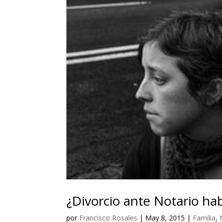
¿Divorcio ante Notario ha
por
Francisco Rosales
|
May 8, 2015
|
Familia
,