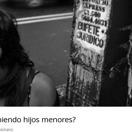
biendo hijos menores?
Notario