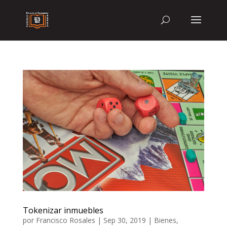
Tokenizar inmuebles
por
Francisco Rosales
|
Sep 30, 2019
|
Bienes
,