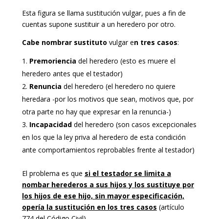
Esta figura se llama sustitución vulgar, pues a fin de
cuentas supone sustituir a un heredero por otro.
Cabe nombrar sustituto
vulgar e
n tres casos
:
Premoriencia
del heredero (esto es muere el
heredero antes que el testador)
Renuncia
del heredero (el heredero no quiere
heredara -por los motivos que sean, motivos que, por
otra parte no hay que expresar en la renuncia-)
Incapacidad
del heredero (son casos excepcionales
en los que la ley priva al heredero de esta condición
ante comportamientos reprobables frente al testador)
El problema es que
si el testador se limita a
nombar herederos a sus hijos y los sustituye por
los hijos de ese hijo, sin mayor especificación,
opería la sustitución en los tres casos
(artículo
774 del Código Civil).