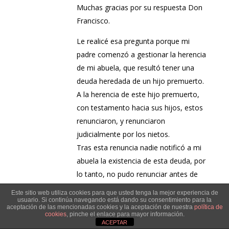
Muchas gracias por su respuesta Don
Francisco.
Le realicé esa pregunta porque mi
padre comenzó a gestionar la herencia
de mi abuela, que resultó tener una
deuda heredada de un hijo premuerto.
A la herencia de este hijo premuerto,
con testamento hacia sus hijos, estos
renunciaron, y renunciaron
judicialmente por los nietos.
Tras esta renuncia nadie notificó a mi
abuela la existencia de esta deuda, por
lo tanto, no pudo renunciar antes de
su fallecimiento.
Este sitio web utiliza cookies para que usted tenga la mejor experiencia de
Además, mi padre también ha fallecido
usuario. Si continúa navegando está dando su consentimiento para la
aceptación de las mencionadas cookies y la aceptación de nuestra
política de
sin llegar a resolver la herencia de la
cookies
, pinche el enlace para mayor información.
ACEPTAR
abuela, que tardará en resolverse