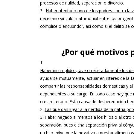
procesos de nulidad, separación o divorcio.
Haber atentado uno de los padres contra la vid
necesario vínculo matrimonial entre los progenito
cómplice o encubridor, así como si el delito s
¿Por qué motivos 
Haber incumplido grave o reiteradamente los d
ayudarse mutuamente, actuar en interés de la fam
compartir las responsabilidades domésticas y el
dependientes a su cargo. En todo caso hay que r
o es reiterado. Esta causa de desheredación tien
Las que dan lugar a la pérdida de la patria po
Haber negado alimentos a los hijos o al otro
separación, pues dicha separación priva al cónyu
un hijo exige que la negativa a prestar alimentos