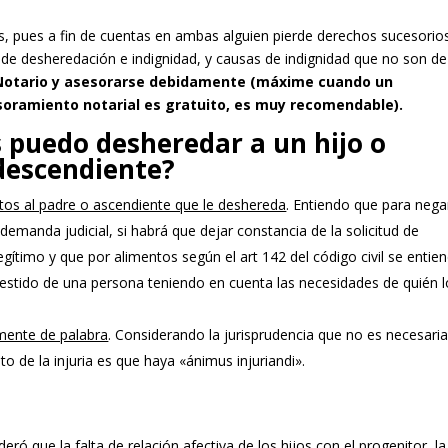
s, pues a fin de cuentas en ambas alguien pierde derechos sucesorio
de desheredación e indignidad, y causas de indignidad que no son de
Notario y asesorarse debidamente (máxime cuando un
oramiento notarial es gratuito, es muy recomendable).
 puedo desheredar a un hijo o
descendiente?
ntos al padre o ascendiente que le deshereda
. Entiendo que para nega
demanda judicial, si habrá que dejar constancia de la solicitud de
egítimo y que por alimentos según el art 142 del código civil se entie
 vestido de una persona teniendo en cuenta las necesidades de quién 
mente de palabra
. Considerando la jurisprudencia que no es necesari
o de la injuria es que haya «ánimus injuriandi».
ró que la falta de relación afectiva de los hijos con el progenitor, la