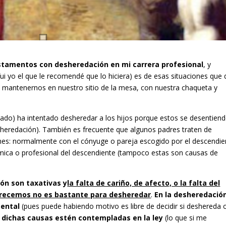
stamentos con desheredación en mi carrera profesional
, y
ui yo el que le recomendé que lo hiciera) es de esas situaciones que 
 mantenernos en nuestro sitio de la mesa, con nuestra chaqueta y
ado) ha intentado desheredar a los hijos porque estos se desentien
heredación). También es frecuente que algunos padres traten de
rmes: normalmente con el cónyuge o pareja escogido por el descendie
émica o profesional del descendiente (tampoco estas son causas de
ón son taxativas
y
la falta de cariño, de afecto, o la falta del
recemos no es bastante para desheredar
.
En la desheredació
mental
(pues puede habiendo motivo es libre de decidir si deshereda 
e dichas causas estén contempladas en la ley
(lo que si me