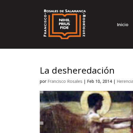
Inicio
La desheredación
por
Francisco Rosales
|
Feb 10, 2014
|
Herenci