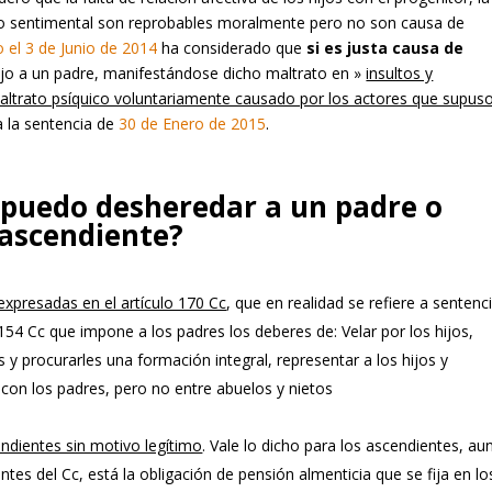
no sentimental son reprobables moralmente pero no son causa de
 el 3 de Junio de 2014
ha considerado que
si es justa causa de
hijo a un padre, manifestándose dicho maltrato en »
insultos y
altrato psíquico voluntariamente causado por los actores que supus
ra la sentencia de
30 de Enero de 2015
.
 puedo desheredar a un padre o
ascendiente?
expresadas en el artículo 170 Cc
, que en realidad se refiere a sentenc
154 Cc que impone a los padres los deberes de: Velar por los hijos,
 y procurarles una formación integral, representar a los hijos y
a con los padres, pero no entre abuelos y nietos
ndientes sin motivo legítimo
. Vale lo dicho para los ascendientes, a
tes del Cc, está la obligación de pensión almenticia que se fija en lo