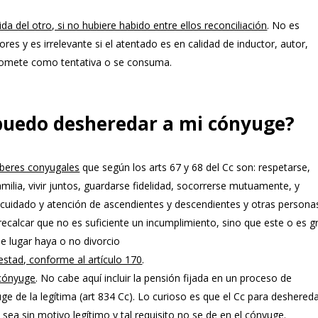
a del otro, si no hubiere habido entre ellos reconciliación
. No es
res y es irrelevante si el atentado es en calidad de inductor, autor,
e comete como tentativa o se consuma.
puedo desheredar a mi cónyuge?
eberes conyugales
que según los arts 67 y 68 del Cc son: respetarse,
ilia, vivir juntos, guardarse fidelidad, socorrerse mutuamente, y
 cuidado y atención de ascendientes y descendientes y otras persona
ecalcar que no es suficiente un incumplimiento, sino que este o es g
e lugar haya o no divorcio
testad, conforme al artículo 170
.
 cónyuge
. No cabe aquí incluir la pensión fijada en un proceso de
ge de la legítima (art 834 Cc). Lo curioso es que el Cc para deshered
 sea sin motivo legítimo y tal requisito no se de en el cónyuge.