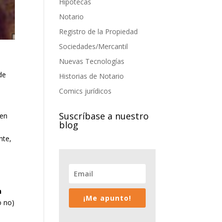
Hipotecas
Notario
Registro de la Propiedad
Sociedades/Mercantil
Nuevas Tecnologías
de
Historias de Notario
Comics jurídicos
Suscríbase a nuestro
den
blog
nte,
n
¡Me apunto!
o no)