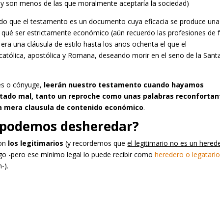
ey son menos de las que moralmente aceptaría la sociedad)
rdo que el testamento es un documento cuya eficacia se produce una
r qué ser estrictamente económico (aún recuerdo las profesiones de 
ra una cláusula de estilo hasta los años ochenta el que el
 católica, apostólica y Romana, deseando morir en el seno de la Sant
es o cónyuge,
leerán nuestro testamento cuando hayamos
ratado mal, tanto un reproche como unas palabras reconfortan
a mera clausula de contenido económico
.
 podemos desheredar?
son
los legitimarios
(y recordemos que
el legitimario no es un hered
algo -pero ese mínimo legal lo puede recibir como
heredero o legatari
-).