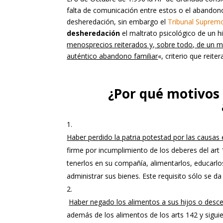
falta de comunicación entre estos o el abando
desheredación, sin embargo el
Tribunal Supremo
desheredación
el maltrato psicológico de un 
menosprecios reiterados y, sobre todo, de un m
auténtico abandono familiar
«, criterio que reite
¿Por qué motivos
Haber perdido la patria potestad por las causas 
firme por incumplimiento de los deberes del art 
tenerlos en su compañía, alimentarlos, educarlos
administrar sus bienes. Este requisito sólo se d
Haber negado los alimentos a sus hijos o desce
además de los alimentos de los arts 142 y siguien