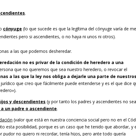
scendientes
.
ro
cónyuge
(lo que sucede es que la legítima del cónyuge varía de m
dientes pero si ascendientes, o no haya ni unos ni otros).
rsonas a las que podemos desheredar.
eredación no es privar de la condición de heredero a una
ersona que no queremos que sea nuestro heredero, o revocar el
onas a las que la ley nos obliga a dejarle una parte de nuestro
 jurídico que creo que fácilmente puede entenderse y es el que dice 
redero»).
jos y descendientes
(y por tanto los padres y ascendientes no se
 a un padre o ascendiente
.
edación
(valor que está en nuestra conciencia social pero no en el Cód
ito esta posibilidad, porque es un caso que he tenido que abordar, y 
pudor no quiero ni recordar, tenía hijos, pero ante todo quería