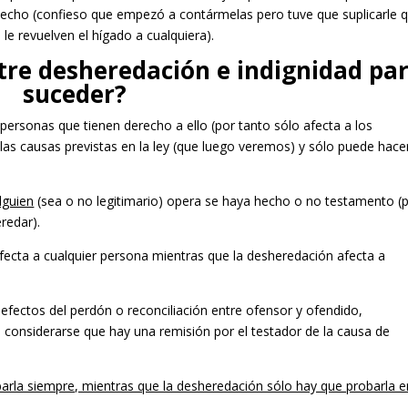
hecho (confieso que empezó a contármelas pero tuve que suplicarle 
le revuelven el hígado a cualquiera).
tre desheredación e indignidad pa
suceder?
 personas que tienen derecho a ello (por tanto sólo afecta a los
las causas previstas en la ley (que luego veremos) y sólo puede hace
lguien
(sea o no legitimario) opera se haya hecho o no testamento (
redar).
afecta a cualquier persona mientras que la desheredación afecta a
fectos del perdón o reconciliación entre ofensor y ofendido,
 considerarse que hay una remisión por el testador de la causa de
barla siempre, mientras que la desheredación sólo hay que probarla e