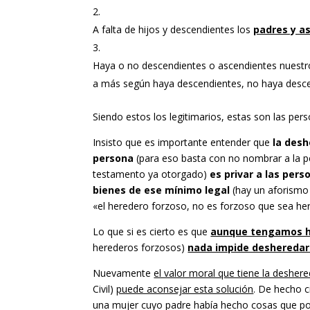
A falta de hijos y descendientes los
padres y a
Haya o no descendientes o ascendientes nuest
a más según haya descendientes, no haya descen
Siendo estos los legitimarios, estas son las pe
Insisto que es importante entender que
la desh
persona
(para eso basta con no nombrar a la p
testamento ya otorgado)
es privar a las pers
bienes de ese mínimo legal
(hay un aforismo
«el heredero forzoso, no es forzoso que sea he
Lo que si es cierto es que
aunque tengamos hi
herederos forzosos)
nada impide desheredar
Nuevamente
el valor moral que tiene la desher
Civil)
puede aconsejar esta solución
. De hecho c
una mujer cuyo padre había hecho cosas que por 